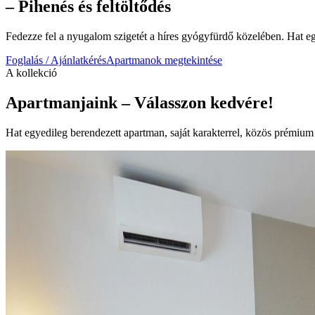
– Pihenés és feltöltődés
Fedezze fel a nyugalom szigetét a híres gyógyfürdő közelében. Hat 
Foglalás / Ajánlatkérés
Apartmanok megtekintése
A kollekció
Apartmanjaink – Válasszon kedvére!
Hat egyedileg berendezett apartman, saját karakterrel, közös prémium 