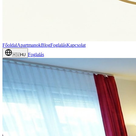
Főoldal
Apartmanok
Blog
Foglalás
Kapcsolat
Foglalás
🇭🇺
HU