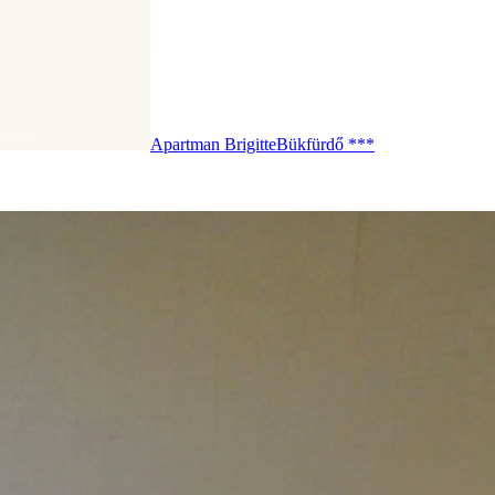
Apartman Brigitte
Bükfürdő ***